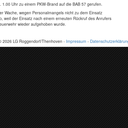
. 1.00 Uhr zu einem PKW-Brand auf die BAB 57 gerufen.
der Wache, wegen Personalmangels nicht zu dem Einsatz
b, weil der Einsatz nach einem erneuten Rückruf des Anrufers
fsfeuerwehr wieder aufgehoben wurde.
© 2026 LG Roggendorf/Thenhoven -
Impressum
-
Datenschutzerklärun