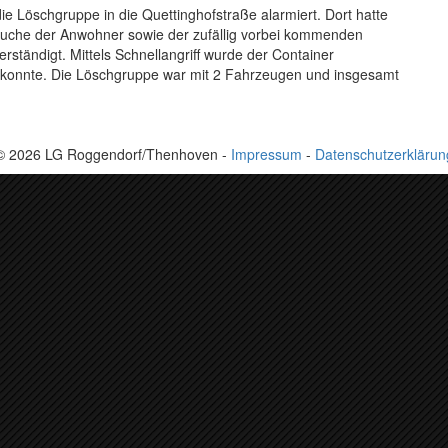
e Löschgruppe in die Quettinghofstraße alarmiert. Dort hatte
rsuche der Anwohner sowie der zufällig vorbei kommenden
erständigt. Mittels Schnellangriff wurde der Container
 konnte. Die Löschgruppe war mit 2 Fahrzeugen und insgesamt
© 2026 LG Roggendorf/Thenhoven -
Impressum
-
Datenschutzerklärun