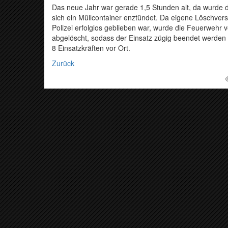
Das neue Jahr war gerade 1,5 Stunden alt, da wurde di
sich ein Müllcontainer enztündet. Da eigene Löschve
Polizei erfolglos geblieben war, wurde die Feuerwehr v
abgelöscht, sodass der Einsatz zügig beendet werden
8 Einsatzkräften vor Ort.
Zurück